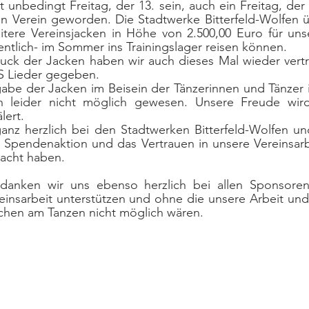
 unbedingt Freitag, der 13. sein, auch ein Freitag, der 2
en Verein geworden. Die Stadtwerke Bitterfeld-Wolfen 
tere Vereinsjacken in Höhe von 2.500,00 Euro für unse
fentlich- im Sommer ins Trainingslager reisen können. 
uck der Jacken haben wir auch dieses Mal wieder vertra
S Lieder gegeben.
gabe der Jacken im Beisein der Tänzerinnen und Tänzer i
ion leider nicht möglich gewesen. Unsere Freude wir
lert.
nz herzlich bei den Stadtwerken Bitterfeld-Wolfen und
 Spendenaktion und das Vertrauen in unsere Vereinsarbe
acht haben.
danken wir uns ebenso herzlich bei allen Sponsoren,
insarbeit unterstützen und ohne die unsere Arbeit und 
chen am Tanzen nicht möglich wären.