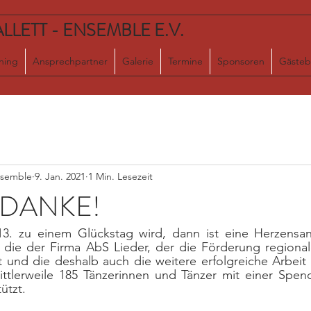
LETT - ENSEMBLE E.V.
ining
Ansprechpartner
Galerie
Termine
Sponsoren
Gästeb
nsemble
9. Jan. 2021
1 Min. Lesezeit
n DANKE!
3. zu einem Glückstag wird, dann ist eine Herzensan
l die der Firma AbS Lieder, der die Förderung regionale
 und die deshalb auch die weitere erfolgreiche Arbeit 
ittlerweile 185 Tänzerinnen und Tänzer mit einer Spen
ützt. 