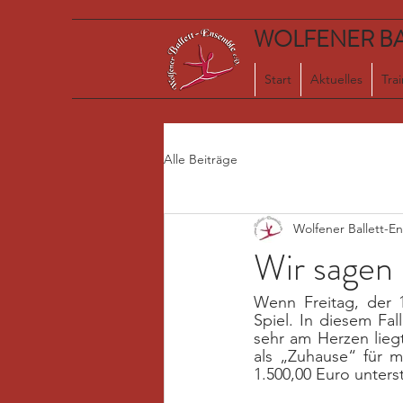
WOLFENER BAL
Start
Aktuelles
Tra
Alle Beiträge
Wolfener Ballett-E
Wir sage
Wenn Freitag, der 1
Spiel. In diesem Fal
sehr am Herzen liegt
als „Zuhause“ für m
1.500,00 Euro unterst